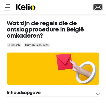
Skip
Main
to
main
menu
content
Wat zijn de regels die de
ontslagprocedure in België
omkaderen?
Juridisch
Human Resources
Inhoudsopgave