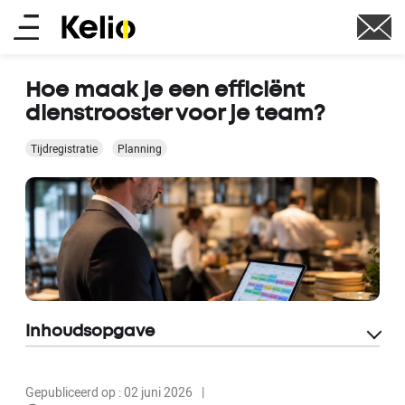
Skip
Main
to
main
menu
content
Hoe maak je een efficiënt
dienstrooster voor je team?
Tijdregistratie
Planning
Inhoudsopgave
Gepubliceerd op : 02 juni 2026