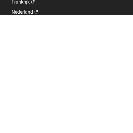
Frankrijk
Nederland
Spanje
Verenigd Koninkrijk
Zwitserland
GLOBAL WORK-LIFE SOLUTIONS
Editor van HRIS, tijdregistratie- en
toegangscontrolesystemen.
+32 010/24 56 20