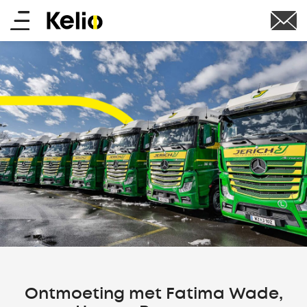
Skip
Main
to
main
menu
content
Ontmoeting met Fatima Wade,