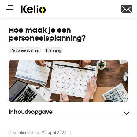
Skip
Main
to
main
menu
content
Hoe maak je een
personeelsplanning?
Personeelsbeheer
Planning
Inhoudsopgave
Gepubliceerd op : 22 april 2024